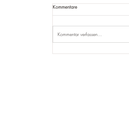
Kommentare
Kommentar verfassen...
Das Rechts-Eck
(Datenschutzerklärung)
015201743403