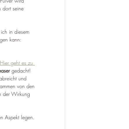
Pulver wird 
 dort seine 
ich in diesem 
igen kann: 
Hier geht es zu 
easer
 gedacht! 
abreicht und 
 stammen von den 
n der Wirkung 
en Aspekt legen. 