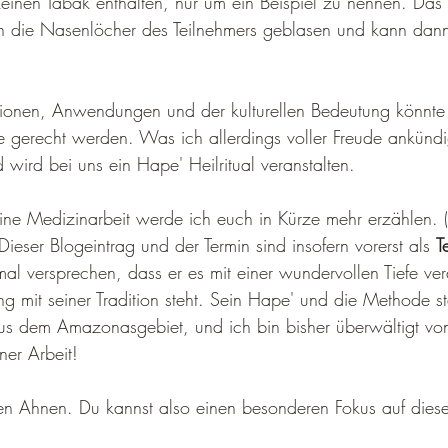
 keinen Tabak enthalten, nur um ein Beispiel zu nennen. Das 
in die Nasenlöcher des Teilnehmers geblasen und kann dann
tionen, Anwendungen und der kulturellen Bedeutung könnte 
lbe gerecht werden. Was ich allerdings voller Freude ankünd
wird bei uns ein Hape' Heilritual veranstalten. 
ne Medizinarbeit werde ich euch in Kürze mehr erzählen. (
 Dieser Blogeintrag und der Termin sind insofern vorerst als 
T
al versprechen, dass er es mit einer wundervollen Tiefe ver
ang mit seiner Tradition steht. Sein Hape' und die Methode
aus dem Amazonasgebiet, und ich bin bisher überwältigt vo
ner Arbeit! 
en Ahnen. Du kannst also einen besonderen Fokus auf dies